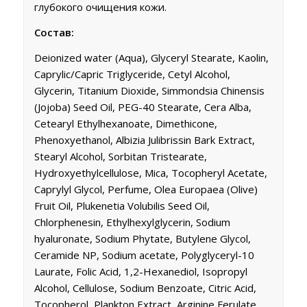
глубокого очищения кожи.
Состав:
Deionized water (Aqua), Glyceryl Stearate, Kaolin,
Caprylic/Capric Triglyceride, Cetyl Alcohol,
Glycerin, Titanium Dioxide, Simmondsia Chinensis
(Jojoba) Seed Oil, PEG-40 Stearate, Cera Alba,
Cetearyl Ethylhexanoate, Dimethicone,
Phenoxyethanol, Albizia Julibrissin Bark Extract,
Stearyl Alcohol, Sorbitan Tristearate,
Hydroxyethylcellulose, Mica, Tocopheryl Acetate,
Caprylyl Glycol, Perfume, Olea Europaea (Olive)
Fruit Oil, Plukenetia Volubilis Seed Oil,
Chlorphenesin, Ethylhexylglycerin, Sodium
hyaluronate, Sodium Phytate, Butylene Glycol,
Ceramide NP, Sodium acetate, Polyglyceryl-10
Laurate, Folic Acid, 1,2-Hexanediol, Isopropyl
Alcohol, Cellulose, Sodium Benzoate, Citric Acid,
Tocopherol, Plankton Extract, Arginine Ferulate,