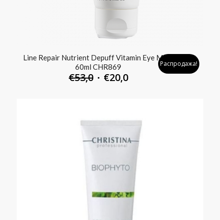
Line Repair Nutrient Depuff Vitamin Eye Mask
Распродажа!
60ml CHR869
€
53,0
€
20,0
Первоначальная
Текущая
цена
цена:
составляла
€20,0.
€53,0.