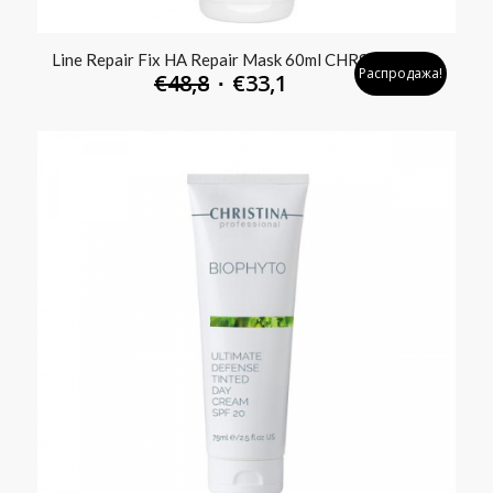
Line Repair Fix HA Repair Mask 60ml CHR960
Распродажа!
€
48,8
€
33,1
Первоначальная
Текущая
цена
цена:
составляла
€33,1.
€48,8.