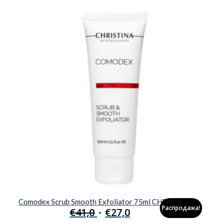
Comodex Scrub Smooth Exfoliator 75ml CHR626
Распродажа!
€
41,0
€
27,0
Первоначальная
Текущая