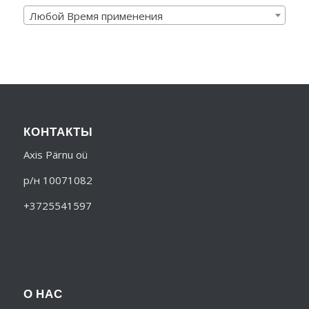
Любой Время применения
КОНТАКТЫ
Axis Pärnu oü
р/н 10071082
+3725541597
О НАС