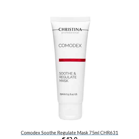
цена
цена:
составляла
€27,0.
€41,0.
Comodex Soothe Regulate Mask 75ml CHR631